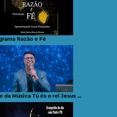
grama Razão e Fé
Clipe da Música Tú és o rei Jesus - Padre PH