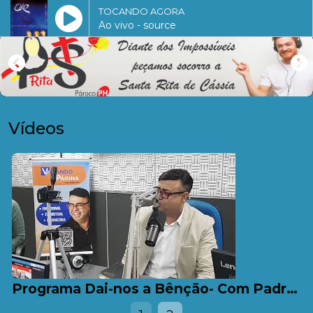
TOCANDO AGORA
Ao vivo - source
Vídeos
Programa Dai-nos a Bênção- Com Padre PH